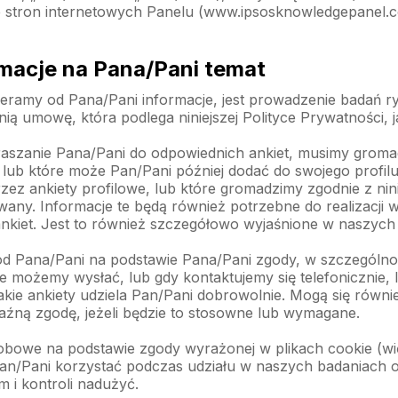
ze stron internetowych Panelu (www.ipsosknowledgepanel.co
rmacje na Pana/Pani temat
ramy od Pana/Pani informacje, jest prowadzenie badań r
ą umowę, która podlega niniejszej Polityce Prywatności,
praszanie Pana/Pani do odpowiednich ankiet, musimy groma
lub które może Pan/Pani później dodać do swojego profilu
ez ankiety profilowe, lub które gromadzimy zgodnie z ninie
ny. Informacje te będą również potrzebne do realizacji 
ankiet. Jest to również szczegółowo wyjaśnione w naszyc
od Pana/Pani na podstawie Pana/Pani zgody, w szczególno
re możemy wysłać, lub gdy kontaktujemy się telefonicznie
kie ankiety udziela Pan/Pani dobrowolnie. Mogą się równi
aźną zgodę, jeżeli będzie to stosowne lub wymagane.
owe na podstawie zgody wyrażonej w plikach cookie (więcej
n/Pani korzystać podczas udziału w naszych badaniach onl
m i kontroli nadużyć.