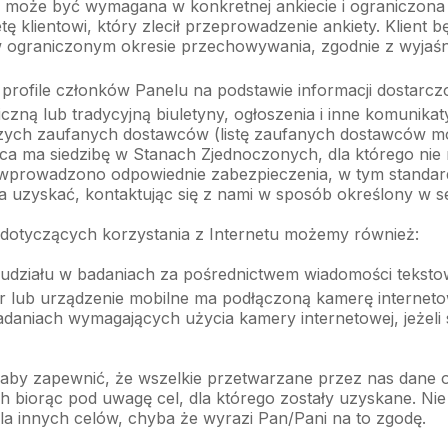
 może być wymagana w konkretnej ankiecie i ograniczona d
ę klientowi, który zlecił przeprowadzenie ankiety. Klient 
 ograniczonym okresie przechowywania, zgodnie z wyjaśn
profile członków Panelu na podstawie informacji dostarcz
czną lub tradycyjną biuletyny, ogłoszenia i inne komunik
szych zaufanych dostawców (listę zaufanych dostawców 
ca ma siedzibę w Stanach Zjednoczonych, dla którego nie
wprowadzono odpowiednie zabezpieczenia, w tym standa
uzyskać, kontaktując się z nami w sposób określony w sek
dotyczących korzystania z Internetu możemy również:
udziału w badaniach za pośrednictwem wiadomości tekstowy
 lub urządzenie mobilne ma podłączoną kamerę interneto
daniach wymagających użycia kamery internetowej, jeżeli s
 aby zapewnić, że wszelkie przetwarzane przez nas dane 
ch biorąc pod uwagę cel, dla którego zostały uzyskane. N
 innych celów, chyba że wyrazi Pan/Pani na to zgodę.