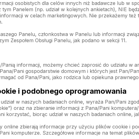
acji osobistych dla celów innych niż badawcze lub w spos
 tym Panelem (np. udział w kolejnych ankietach), NIE bę
informacji w celach marketingowych. Nie przekażemy też t
.
 naszego Panelu, członkostwa w Panelu lub informacji zw
ym Zespołem Obsługi Panelu, jak podano w sekcji 11.
nią informacji, możemy chcieć zaprosić do udziału w ankie
w Pana/Pani gospodarstwie domowym i których jest Pan/P
agać od Pana/Pani, jako rodzica lub opiekuna prawnego,
cookie i podobnego oprogramowania
c udział w naszych badaniach online, wyraża Pan/Pani zgo
ookie”) oraz na zbieranie informacji z Pana/Pani komputera
korzystać, biorąc udział w naszych badaniach online, jak
y online zbierają informacje przy użyciu plików cookie i po
/Pani komputerze. Szczegółowe informacje na temat plików