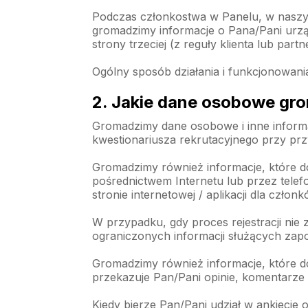
Podczas członkostwa w Panelu, w naszyc
gromadzimy informacje o Pana/Pani urzą
strony trzeciej (z reguły klienta lub par
Ogólny sposób działania i funkcjonowani
2. Jakie dane osobowe gr
Gromadzimy dane osobowe i inne informac
kwestionariusza rekrutacyjnego przy prz
Gromadzimy również informacje, które d
pośrednictwem Internetu lub przez telef
stronie internetowej / aplikacji dla czł
W przypadku, gdy proces rejestracji ni
ograniczonych informacji służących zap
Gromadzimy również informacje, które d
przekazuje Pan/Pani opinie, komentarze lu
Kiedy bierze Pan/Pani udział w ankiecie