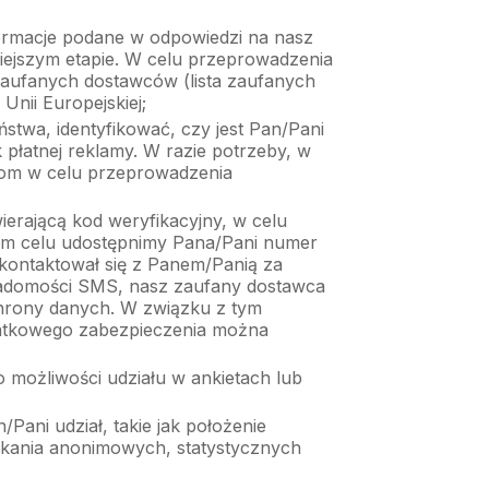
formacje podane w odpowiedzi na nasz
iejszym etapie. W celu przeprowadzenia
 zaufanych dostawców (lista zaufanych
Unii Europejskiej;
ństwa, identyfikować, czy jest Pan/Pani
 płatnej reklamy. W razie potrzeby, w
com w celu przeprowadzenia
erającą kod weryfikacyjny, w celu
W tym celu udostępnimy Pana/Pani numer
kontaktował się z Panem/Panią za
adomości SMS, nasz zaufany dostawca
chrony danych. W związku z tym
atkowego zabezpieczenia można
 możliwości udziału w ankietach lub
ani udział, takie jak położenie
yskania anonimowych, statystycznych