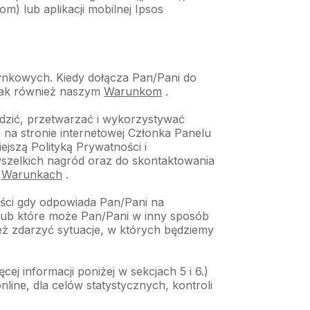
m) lub aplikacji mobilnej Ipsos
ynkowych. Kiedy dołącza Pan/Pani do
 jak również naszym
Warunkom
.
dzić, przetwarzać i wykorzystywać
 na stronie internetowej Członka Panelu
jszą Polityką Prywatności i
wszelkich nagród oraz do skontaktowania
h
Warunkach
.
ści gdy odpowiada Pan/Pani na
, lub które może Pan/Pani w inny sposób
eż zdarzyć sytuacje, w których będziemy
 informacji poniżej w sekcjach 5 i 6.)
ine, dla celów statystycznych, kontroli