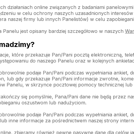
h działaniach online związanych z badaniami panelowymi
dzeniu w celu ochrony naszych uzasadnionych interesów lu
tnera naszej firmy lub innych Panelistów) w celu zapobiega
a Panelu jest opisany bardziej szczegółowo w naszych
War
omadzimy?
je, które przekazuje Pan/Pani pocztą elektroniczną, telef
ystępowaniu do naszego Panelu oraz w kolejnych ankietach
obrowolnie podaje Pan/Pani podczas wypełniania ankiet, 
on, lub gdy przekazuje Pan/Pani informacje zwrotne, komen
onków Panelu, w skrzynce pocztowej pomocy technicznej lub l
e zakończy się pomyślnie, Pana/Pani dane nie będą przez
obieganiu oszustwom lub nadużyciom.
obrowolnie podaje Pan/Pani podczas wypełniania ankiet, d
b inne informacje za pośrednictwem naszej strony interneto
 online, zbieramy również pewne pasywne dane dla celów j