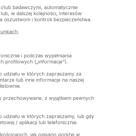
 i/lub badawczymi, automatycznie
b, w dalszej kolejności, interesów
nia oszustwom i kontroli bezpieczeństwa.
unkach
.
onicznie i podczas wypełniania
 profilowych („informacje”).
do udziału w których zapraszamy za
tarze lub inne informacje na naszej
istownie.
 nas przechowywane, z wyjątkiem pewnych
o udziału w których zapraszamy, lub gdy
wej / aplikacji lub telefonicznie.
akościowych, jak opisano poniżej w