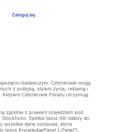
Zaloguj się
dsięwzięciu badawczym. Członkowie mogą
nych z polityką, stylem życia, reklamą i
. Aktywni Członkowie Panelu otrzymują
owaną zgodnie z prawem szwedzkim pod
8 Stockholm. Spółka Ipsos AB należy do
my wszelkie dane osobowe, które
do Ipsos KnowledgePanel („Panel”),