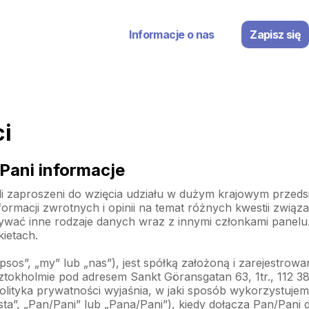
M
Informacje o nas
Zapisz się
a
i
n
n
ci
a
v
Pani informacje
i
g
li zaproszeni do wzięcia udziału w dużym krajowym prze
ormacji zwrotnych i opinii na temat różnych kwestii związa
a
ywać inne rodzaje danych wraz z innymi członkami panelu
t
ietach.
i
psos”, „my” lub „nas”), jest spółką założoną i zarejestr
o
tokholmie pod adresem Sankt Göransgatan 63, 1tr., 112 3
n
polityka prywatności wyjaśnia, w jaki sposób wykorzystuje
ta”, „Pan/Pani” lub „Pana/Pani”), kiedy dołącza Pan/Pani 