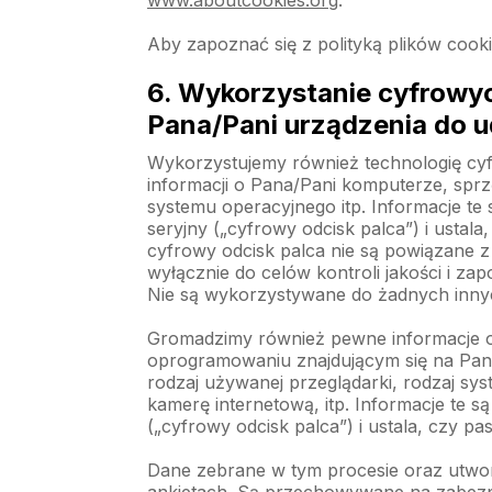
www.aboutcookies.org
.
Aby zapoznać się z polityką plików cook
6. Wykorzystanie cyfrowyc
Pana/Pani urządzenia do u
Wykorzystujemy również technologię cyfr
informacji o Pana/Pani komputerze, sprz
systemu operacyjnego itp. Informacje te
seryjny („cyfrowy odcisk palca”) i usta
cyfrowy odcisk palca nie są powiązane 
wyłącznie do celów kontroli jakości i za
Nie są wykorzystywane do żadnych inny
Gromadzimy również pewne informacje o 
oprogramowaniu znajdującym się na Pana/
rodzaj używanej przeglądarki, rodzaj sy
kamerę internetową, itp. Informacje te 
(„cyfrowy odcisk palca”) i ustala, czy p
Dane zebrane w tym procesie oraz utwor