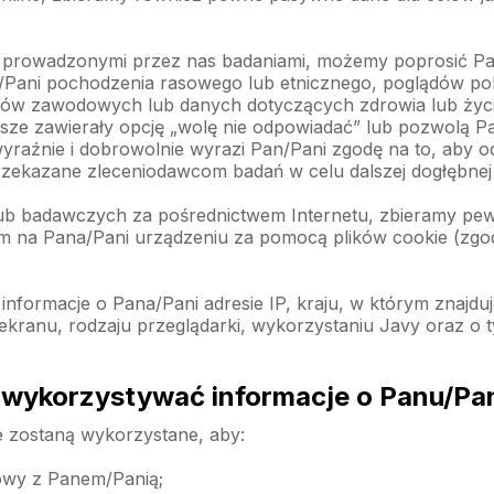
 prowadzonymi przez nas badaniami, możemy poprosić P
Pani pochodzenia rasowego lub etnicznego, poglądów poli
zków zawodowych lub danych dotyczących zdrowia lub życi
wsze zawierały opcję „wolę nie odpowiadać” lub pozwolą P
yraźnie i dobrowolnie wyrazi Pan/Pani zgodę na to, aby od
zekazane zleceniodawcom badań w celu dalszej dogłębnej 
i/lub badawczych za pośrednictwem Internetu, zbieramy pe
na Pana/Pani urządzeniu za pomocą plików cookie (zgodnie
formacje o Pana/Pani adresie IP, kraju, w którym znajduj
ekranu, rodzaju przeglądarki, wykorzystaniu Javy oraz o 
 wykorzystywać informacje o Panu/Pa
 zostaną wykorzystane, aby:
owy z Panem/Panią;