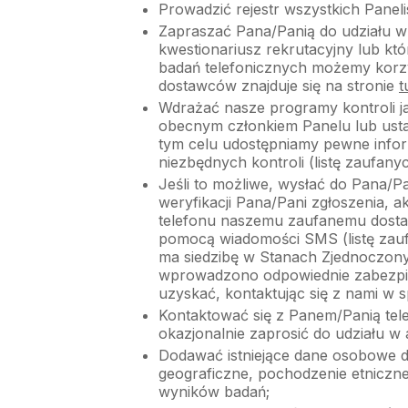
Prowadzić rejestr wszystkich Pane
Zapraszać Pana/Panią do udziału w 
kwestionariusz rekrutacyjny lub k
badań telefonicznych możemy korzys
dostawców znajduje się na stronie
t
Wdrażać nasze programy kontroli jak
obecnym członkiem Panelu lub ustal
tym celu udostępniamy pewne info
niezbędnych kontroli (listę zaufa
Jeśli to możliwe, wysłać do Pana/
weryfikacji Pana/Pani zgłoszenia, a
telefonu naszemu zaufanemu dostaw
pomocą wiadomości SMS (listę za
ma siedzibę w Stanach Zjednoczony
wprowadzono odpowiednie zabezpi
uzyskać, kontaktując się z nami w s
Kontaktować się z Panem/Panią tele
okazjonalnie zaprosić do udziału w 
Dodawać istniejące dane osobowe do
geograficzne, pochodzenie etniczne
wyników badań;