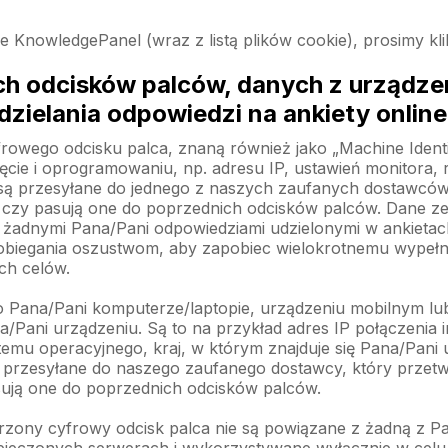
ie KnowledgePanel (wraz z listą plików cookie), prosimy kl
h odcisków palców, danych z urządzeni
dzielania odpowiedzi na ankiety online
owego odcisku palca, znaną również jako „Machine Identif
ęcie i oprogramowaniu, np. adresu IP, ustawień monitora, 
 są przesyłane do jednego z naszych zaufanych dostawców
la, czy pasują one do poprzednich odcisków palców. Dane 
z żadnymi Pana/Pani odpowiedziami udzielonymi w ankiet
pobiegania oszustwom, aby zapobiec wielokrotnemu wypełnia
ch celów.
Pana/Pani komputerze/laptopie, urządzeniu mobilnym lub 
Pani urządzeniu. Są to na przykład adres IP połączenia i
stemu operacyjnego, kraj, w którym znajduje się Pana/Pani
są przesyłane do naszego zaufanego dostawcy, który przetw
asują one do poprzednich odcisków palców.
zony cyfrowy odcisk palca nie są powiązane z żadną z P