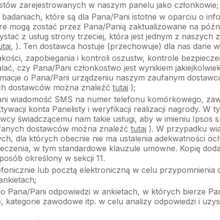
listów zarejestrowanych w naszym panelu jako członkowie;
badaniach, które są dla Pana/Pani istotne w oparciu o in
tóre mogą zostać przez Pana/Panią zaktualizowane na późn
tać z usług strony trzeciej, która jest jednym z naszych
utaj
, ). Ten dostawca hostuje (przechowuje) dla nas dane w 
ości, zapobiegania i kontroli oszustw, kontrole bezpiecze
ać, czy Pana/Pani członkostwo jest wynikiem jakiejkolwiek
rmacje o Pana/Pani urządzeniu naszym zaufanym dostaw
nych dostawców można znaleźć
tutaj
);
Pani wiadomość SMS na numer telefonu komórkowego, zawi
ktywacji konta Panelisty i weryfikacji realizacji nagrody. 
cy świadczącemu nam takie usługi, aby w imieniu Ipsos s
ufanych dostawców można znaleźć
tutaj
). W przypadku wi
ch, dla których obecnie nie ma ustalenia adekwatności o
eczenia, w tym standardowe klauzule umowne. Kopię dod
posób określony w sekcji 11.
fonicznie lub pocztą elektroniczną w celu przypomnienia o
ankietach;
 Pana/Pani odpowiedzi w ankietach, w których bierze Pan/P
, kategorie zawodowe itp. w celu analizy odpowiedzi i uz