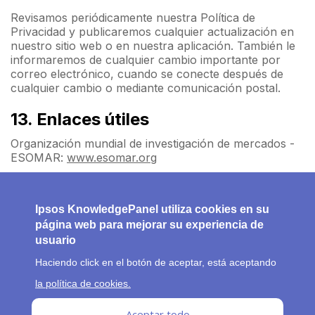
Revisamos periódicamente nuestra Política de
Privacidad y publicaremos cualquier actualización en
nuestro sitio web o en nuestra aplicación. También le
informaremos de cualquier cambio importante por
correo electrónico, cuando se conecte después de
cualquier cambio o mediante comunicación postal.
13. Enlaces útiles
Organización mundial de investigación de mercados -
ESOMAR:
www.esomar.org
Ipsos:
www.ipsos.com
Ipsos KnowledgePanel utiliza cookies en su
página web para mejorar su experiencia de
usuario
Haciendo click en el botón de aceptar, está aceptando
F
Sobre nosotros
Preguntas frecuentes
Política de cookies
la política de cookies.
Política de privacidad
Terminos y condiciones
o
Aceptar todo